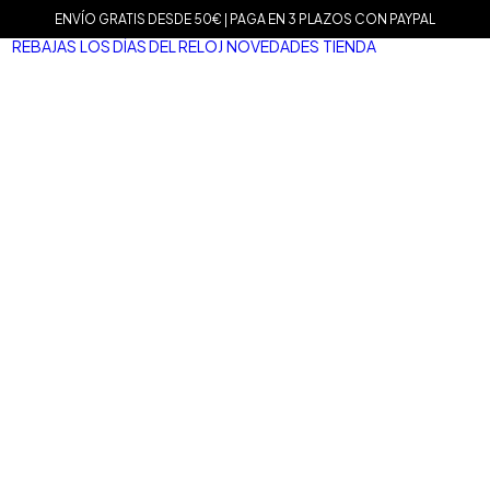
ENVÍO GRATIS DESDE 50€ | PAGA EN 3 PLAZOS CON PAYPAL
REBAJAS
LOS DÍAS DEL RELOJ
NOVEDADES
TIENDA
MARCAS
Agat
Mam
Sop
Tiss
Mari
Tou
Le C
Dani
Well
Nom
Vice
Dur
Mar
Salv
San