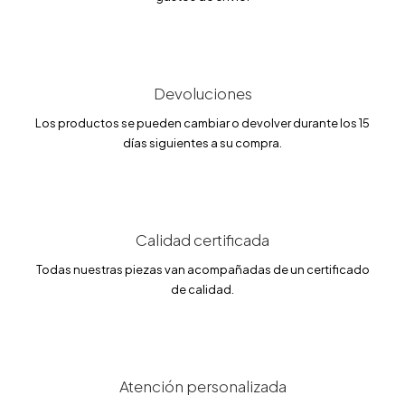
i
t
g
u
i
a
n
l
a
e
l
s
Devoluciones
e
:
r
4
a
5
Los productos se pueden cambiar o devolver durante los 15
:
2
días siguientes a su compra.
5
.
3
8
2
3
.
7
€
4
.
Calidad certificada
€
.
Todas nuestras piezas van acompañadas de un certificado
de calidad.
Atención personalizada