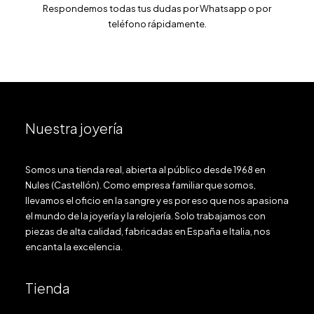
Respondemos todas tus dudas por Whatsapp o por
teléfono rápidamente.
Nuestra joyería
Somos una tienda real, abierta al público desde 1968 en
Nules (Castellón). Como empresa familiar que somos,
llevamos el oficio en la sangre y es por eso que nos apasiona
el mundo de la joyería y la relojería. Solo trabajamos con
piezas de alta calidad, fabricadas en España e Italia, nos
encanta la excelencia.
Tienda