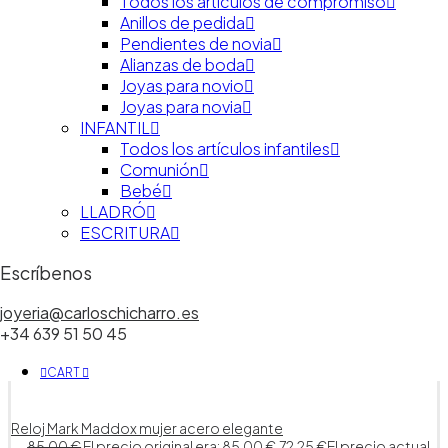
Todos los artículos de compromiso
Anillos de pedida
Pendientes de novia
Alianzas de boda
Joyas para novio
Joyas para novia
INFANTIL
Todos los artículos infantiles
Comunión
Bebé
LLADRÓ
ESCRITURA
Escríbenos
joyeria@carloschicharro.es
+34 639 51 50 45
CART
Reloj Mark Maddox mujer acero elegante
85.00
€
El precio original era: 85.00 €.
72.25
€
El precio actual