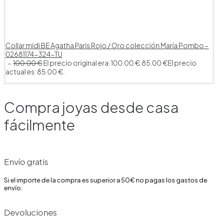
Collar midi BE Agatha Paris Rojo / Oro colección María Pombo –
02681174-324-TU
100.00
€
El precio original era: 100.00 €.
85.00
€
El precio
actual es: 85.00 €.
Compra joyas desde casa
fácilmente
Envío gratis
Si el importe de la compra es superior a 50€ no pagas los gastos de
envío.
Devoluciones