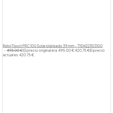
Reloj Tissot PRC 100 Solar plateado 39 mm – T1514221103100
495.00
€
El precio original era: 495.00 €.
420.75
€
El precio
actual es: 420.75 €.