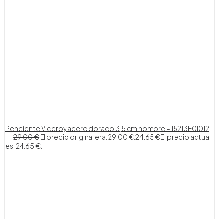
Pendiente Viceroy acero dorado 3,5 cm hombre – 15213E01012
29.00
€
El precio original era: 29.00 €.
24.65
€
El precio actual
es: 24.65 €.