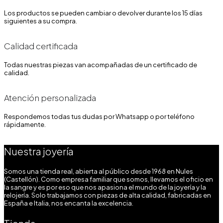
Los productos se pueden cambiar o devolver durante los 15 días
siguientes a su compra.
Calidad certificada
Todas nuestras piezas van acompañadas de un certificado de
calidad.
Atención personalizada
Respondemos todas tus dudas por Whatsapp o por teléfono
rápidamente.
Nuestra joyería
Somos una tienda real, abierta al público desde 1968 en Nules
(Castellón). Como empresa familiar que somos, llevamos el oficio en
la sangre y es por eso que nos apasiona el mundo de la joyería y la
relojería. Solo trabajamos con piezas de alta calidad, fabricadas en
España e Italia, nos encanta la excelencia.