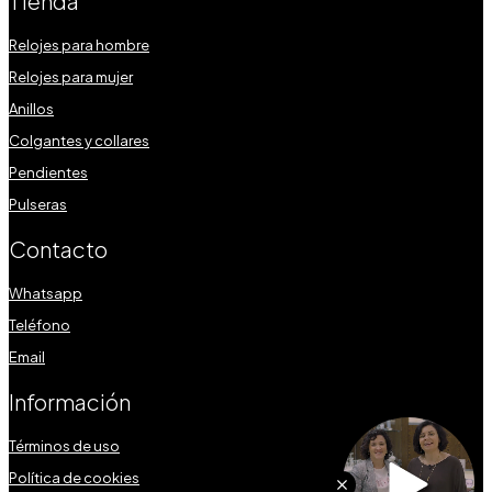
Tienda
Relojes para hombre
Relojes para mujer
Anillos
Colgantes y collares
Pendientes
Pulseras
Contacto
Whatsapp
Teléfono
Email
Información
Términos de uso
Política de cookies