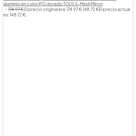
aluminio en color IPG dorado TOUS S-Mesh Mirror
174.97
€
El precio original era: 174.97 €.
148.72
€
El precio actual
es: 148.72 €.