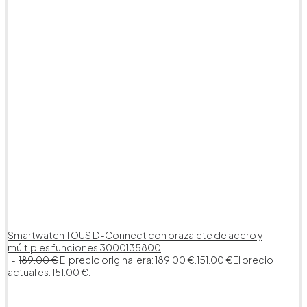
Smartwatch TOUS D-Connect con brazalete de acero y
múltiples funciones 3000135800
189.00
€
El precio original era: 189.00 €.
151.00
€
El precio
actual es: 151.00 €.