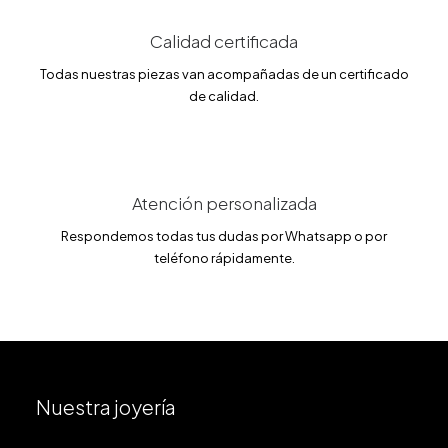
.
0
€
0
.
Calidad certificada
€
Todas nuestras piezas van acompañadas de un certificado
.
de calidad.
Atención personalizada
Respondemos todas tus dudas por Whatsapp o por
teléfono rápidamente.
Nuestra joyería