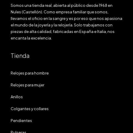
Somos una tienda real, abierta al público desde 1968 en
Nules (Castellón). Como empresa familiar que somos,
llevamos el oficio en la sangre y es por eso que nos apasiona
el mundo de la joyería y la relojería. Solo trabajamos con
piezas de alta calidad, fabricadas en España e Italia, nos
encanta la excelencia.
Tienda
Relojes para hombre
Relojes para mujer
Anillos
Colgantes y collares
Pendientes
Pulseras