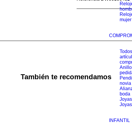
Reloj
homb
Reloj
mujer
COMPRO
Todos
artícu
comp
Anill
pedid
También te recomendamos
Pendi
novia
Alian
boda
Joyas
Joyas
INFANTIL