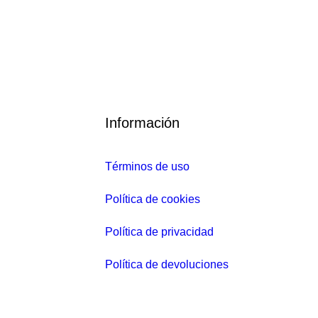
0
€
E
Información
l
p
Términos de uso
r
e
Política de cookies
c
i
Política de privacidad
o
Política de devoluciones
a
c
t