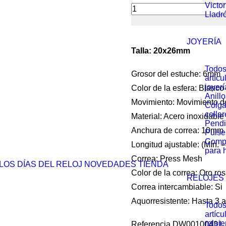
Victo
era:
Lladr
Quadro
169.0
Pressed
JOYERÍA
Melrose
Talla: 20x26mm
cantidad
Todos
Grosor del estuche: 6mm
artícu
joyerí
Color de la esfera: Blanco 
Anillo
Movimiento: Movimiento d
Colga
collar
Material: Acero inoxidabl
Pendi
Anchura de correa: 10mm
Pulse
Comp
Longitud ajustable: (Mín.
para 
Correa: Press Mesh
LOS DÍAS DEL RELOJ
NOVEDADES
TIENDA
Color de la correa: Oro ro
RELOJES
Correa intercambiable: Si
Aquorresistente: Hasta 3 a
Todos
artícu
reloje
Referencia DW00100431