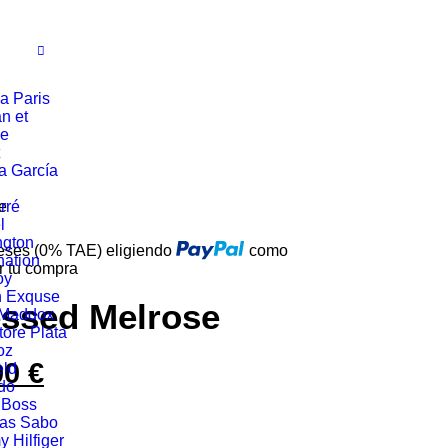
a Paris
n et
ie
a García
e
rré
l
ngton
reses (0% TAE) eligiendo
como
ation
r tu compra
oy
n Exquse
ssed Melrose
 Maddox
tore Plata
oz
00
€
El
eld
do
io
precio
 Boss
as Sabo
nal
actual
 Hilfiger