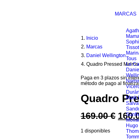
MARCAS
Agath
Mama
Inicio
Soph
Marcas
Tissot
Marin
Daniel Wellington
Tous
Quadro Pressed Melros
Le Ca
Danie
Welli
Paga en 3 plazos sin inte
Nomin
método de pago al finaliza
Vicer
Durá
Quadro Pre
Mark
Salva
Sand
169.00
€
El
160.
Sunfi
Mova
prec
Hugo
1 disponibles
Thom
origi
Tommy