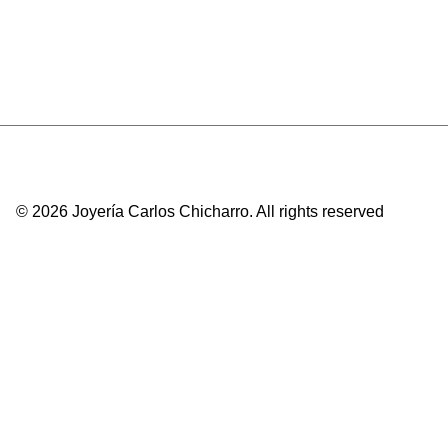
g
i
n
a
l
e
r
© 2026 Joyería Carlos Chicharro.
All rights reserved
a
:
1
2
4
.
0
0