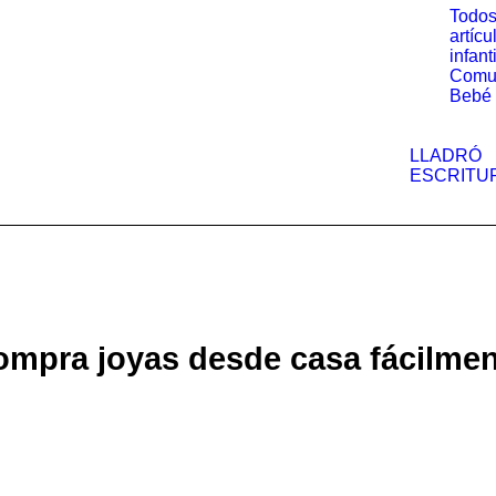
Todos
artícu
infant
Comu
Bebé
LLADRÓ
ESCRITU
mpra joyas desde casa fácilme