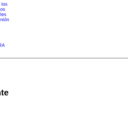
 los
los
iles
nión
RA
nte