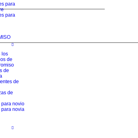
es para
re
es para
MISO
 los
los de
romiso
os de
a
entes de
zas de
 para novio
 para novia