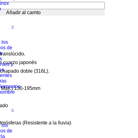
rinox
es:
ó
Añadir al carrito
0 €.
160.00 €.
 los
los de
a
translúcido.
s
e cuarzo japonés
ntes y
es
e chapado doble (316L).
entes
ras
lementos
 – Máx.) 130-195mm
hombre
sado
tmósferas (Resistente a la lluvia)
 los
los de
ría