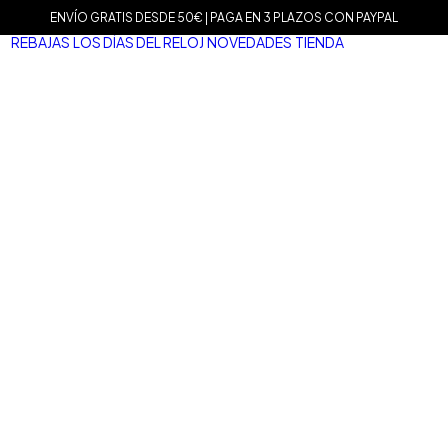
ENVÍO GRATIS DESDE 50€ | PAGA EN 3 PLAZOS CON PAYPAL
REBAJAS
LOS DÍAS DEL RELOJ
NOVEDADES
TIENDA
MARCAS
Agat
Mam
Sop
Tiss
Mari
Tou
Le C
Dani
Well
Nom
Vice
Dur
Mar
Salv
San