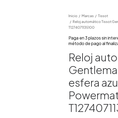
Inicio
Marcas
Tissot
Reloj automático Tissot Ge
T1274071135100
Paga en 3 plazos sin inte
método de pago al finaliz
Reloj aut
Gentlema
esfera azul
Powermat
T1274071