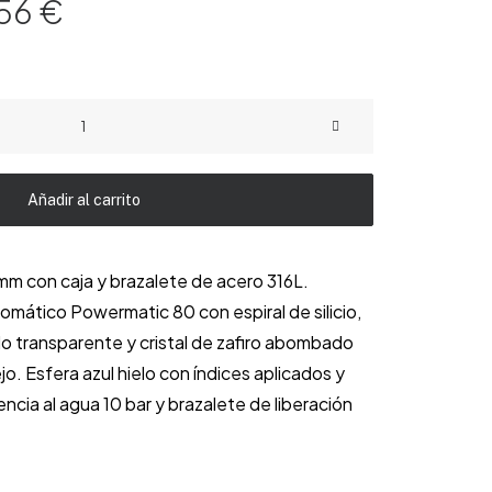
El
.56
€
io
precio
nal
actual
es:
19 €.
768.56 €.
Añadir al carrito
m con caja y brazalete de acero 316L.
mático Powermatic 80 con espiral de silicio,
o transparente y cristal de zafiro abombado
jo. Esfera azul hielo con índices aplicados y
cia al agua 10 bar y brazalete de liberación