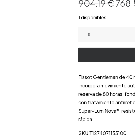
El
904.19
€
768
prec
origi
era:
1 disponibles
904.
Reloj
automático
Tissot
Gentleman
acero
40
Tissot Gentleman de 40 m
mm,
Incorpora movimiento auto
esfera
reserva de 80 horas, fond
azul
con tratamiento antirrefle
hielo,
Super-LumiNova®, resisten
Powermatic
rápida.
80
T1274071135100
SKU T1274071135100