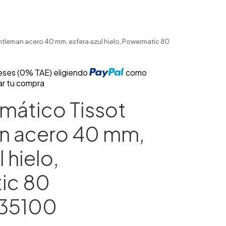
ntleman acero 40 mm, esfera azul hielo, Powermatic 80
reses (0% TAE) eligiendo
como
ar tu compra
omático Tissot
n acero 40 mm,
 hielo,
ic 80
135100