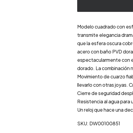
Quadro
Mini
Arch
Modelo cuadrado con esf
onyx
transmite elegancia dram
oro
que la esfera oscura cobre
cantidad
acero con baño PVD dora
espectacularmente con el
dorado. La combinación ne
Movimiento de cuarzo fia
llevarlo con otras joyas. Cr
Cierre de seguridad desple
Resistencia al agua para u
Un reloj que hace una dec
SKU: DW00100851