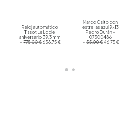
Marco Osito con
Reloj automático
estrellas azul 9×13
Tissot Le Locle
Pedro Durán –
aniversario 39,3 mm
07500486
E
E
E
E
E
775.00
€
658.75
€
55.00
€
46.75
€
l
l
l
l
l
p
p
p
p
p
r
r
r
r
r
e
e
e
e
e
c
c
c
c
c
i
i
i
i
i
o
o
o
o
o
a
o
a
o
a
c
r
c
r
c
t
i
t
i
t
u
g
u
g
u
a
i
a
i
a
l
n
l
n
l
e
a
e
a
e
s
l
s
l
s
:
e
:
e
:
2
r
6
r
4
3
a
5
a
6
7
:
8
:
.