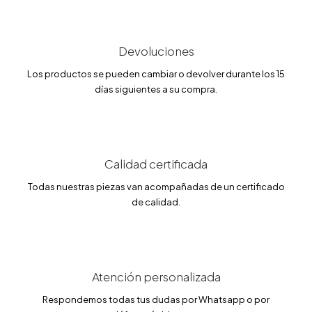
g
u
i
a
n
l
a
e
l
s
Devoluciones
e
:
r
1
Los productos se pueden cambiar o devolver durante los 15
a
8
días siguientes a su compra.
:
1
2
.
1
9
4
6
.
0
€
7
.
Calidad certificada
€
Todas nuestras piezas van acompañadas de un certificado
.
de calidad.
Atención personalizada
Respondemos todas tus dudas por Whatsapp o por