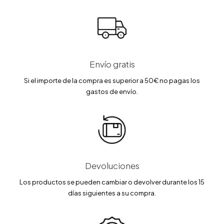
.
0
€
0
€
0
.
0
.
€
€
.
.
Envío gratis
Si el importe de la compra es superior a 50€ no pagas los
gastos de envío.
Devoluciones
Los productos se pueden cambiar o devolver durante los 15
días siguientes a su compra.