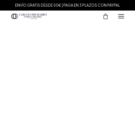
ENVÍO GRATIS DESDE 50€ | PAGA EN 3 PLAZOS CON PAYPAL
MARCAS
Agatha Paris
Maman et Sophie
Tissot
Marina García
Tous
Le Carré
Daniel Wellington
Nomination
Viceroy
Durán Exquse
Mark Maddox
Salvatore Plata
Sandoz
Sunfield