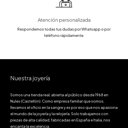
Atención personalizada
Respondemos todas tus dudas por Whatsapp o por
teléfono rápidamente.
Nuestra joyería
Somos una tienda real, abierta al público desde 1968 en
Nules (Castellón). Como empresa familiar que somos,
llevamos el oficio en la sangre y es por eso que nos apasiona
el mundo de la joyería y la relojería. Solo trabajamos con
piezas de alta calidad, fabricadas en España e Italia, nos
encanta la excelencia.