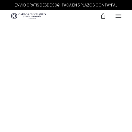
ENVÍO GRATIS DESDE 50€ | PAGA EN 3 PLAZOS CON PAYPAL
MARCAS
Agatha Paris
Maman et Sophie
Tissot
Marina García
Tous
Le Carré
Daniel Wellington
Nomination
Viceroy
Durán Exquse
Mark Maddox
Salvatore Plata
Sandoz
Sunfield