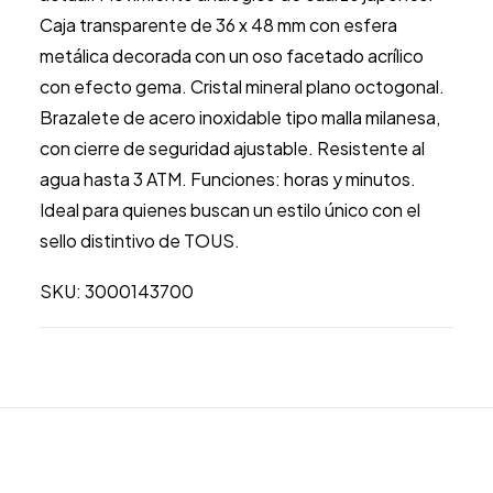
caja
Caja transparente de 36 x 48 mm con esfera
transparente,
metálica decorada con un oso facetado acrílico
esfera
con efecto gema. Cristal mineral plano octogonal.
con
Brazalete de acero inoxidable tipo malla milanesa,
oso
con cierre de seguridad ajustable. Resistente al
acrílico
agua hasta 3 ATM. Funciones: horas y minutos.
y
Ideal para quienes buscan un estilo único con el
brazalete
sello distintivo de TOUS.
de
acero
SKU: 3000143700
3000143700
cantidad