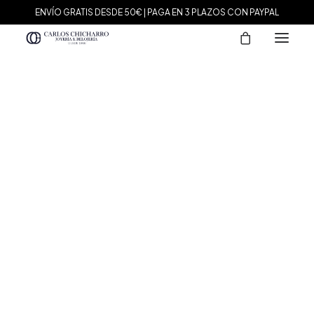
ENVÍO GRATIS DESDE 50€ | PAGA EN 3 PLAZOS CON PAYPAL
MARCAS
Agatha Paris
Maman et Sophie
Tissot
Marina García
Tous
Le Carré
Daniel Wellington
Nomination
Viceroy
Durán Exquse
Mark Maddox
Salvatore Plata
Sandoz
Sunfield
Movado
Hugo Boss