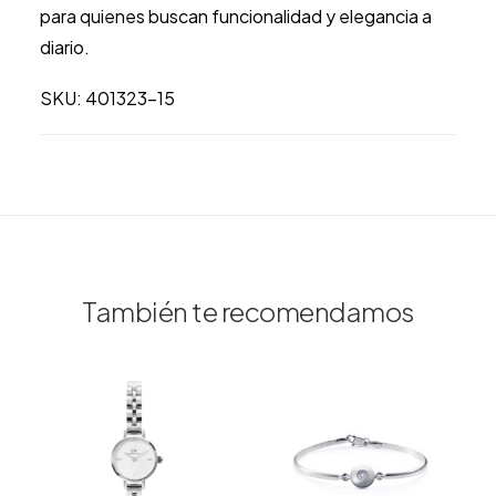
milanesa
para quienes buscan funcionalidad y elegancia a
401323-
diario.
15
cantidad
SKU: 401323-15
También te recomendamos