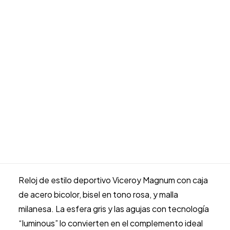
Reloj deportivo para hombre
Joyas para novia
Viceroy Magnum bicolor con
INFANTIL
Todos los artículos infantiles
malla milanesa 401323-15
Comunión
Bebé
El
El
119.00
€
100.00
€
LLADRÓ
precio
precio
original
actual
ESCRITURA
era:
es:
1 disponibles
119.00 €.
100.00 €.
Reloj
deportivo
joyeria@carloschicharro.es
para
Añadir al carrito
hombre
Viceroy
Magnum
Reloj de estilo deportivo Viceroy Magnum con caja
bicolor
de acero bicolor, bisel en tono rosa, y malla
con
milanesa. La esfera gris y las agujas con tecnología
malla
“luminous” lo convierten en el complemento ideal