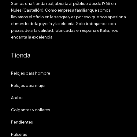
Somos una tienda real, abierta al público desde 1968 en
Nules (Castellón). Como empresa familiar que somos,
llevamos el oficio en la sangre y es por eso que nos apasiona
el mundo de la joyería y la relojería. Solo trabajamos con
piezas de alta calidad, fabricadas en España e Italia, nos
encanta la excelencia.
Tienda
Relojes para hombre
Relojes para mujer
Anillos
Colgantes y collares
Pendientes
Pulseras