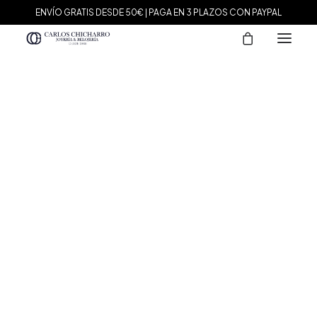
ENVÍO GRATIS DESDE 50€ | PAGA EN 3 PLAZOS CON PAYPAL
MARCAS
Agatha Paris
Maman et Sophie
Tissot
Marina García
Tous
Le Carré
Daniel Wellington
Nomination
Viceroy
Durán Exquse
Mark Maddox
Salvatore Plata
Sandoz
Sunfield