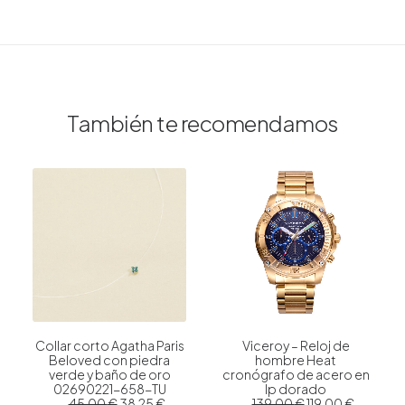
También te recomendamos
Collar corto Agatha Paris
Viceroy – Reloj de
Beloved con piedra
hombre Heat
verde y baño de oro
cronógrafo de acero en
02690221-658-TU
Ip dorado
E
E
E
E
45.00
€
38.25
€
139.00
€
119.00
€