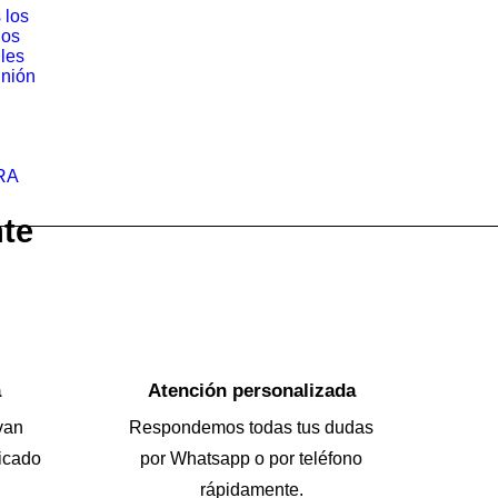
 los
los
iles
nión
RA
nte
a
Atención personalizada
van
Respondemos todas tus dudas
icado
por Whatsapp o por teléfono
rápidamente.