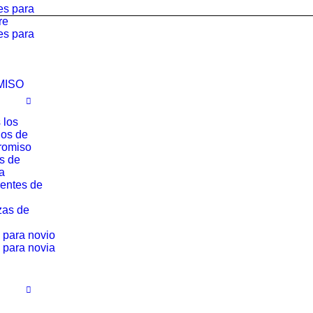
es para
re
es para
MISO
 los
los de
romiso
os de
a
entes de
zas de
 para novio
 para novia