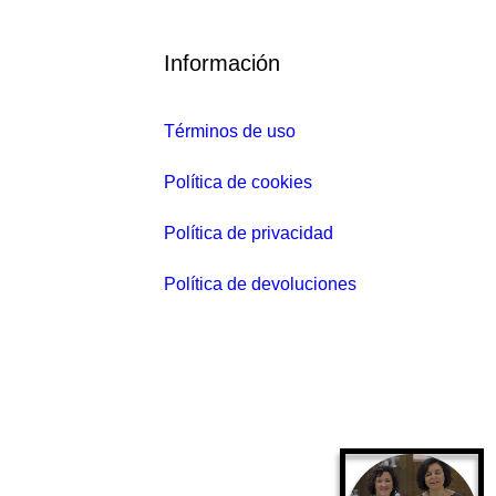
.58
€
E
Información
l
p
Términos de uso
r
e
Política de cookies
c
i
Política de privacidad
o
Política de devoluciones
a
c
t
u
a
l
e