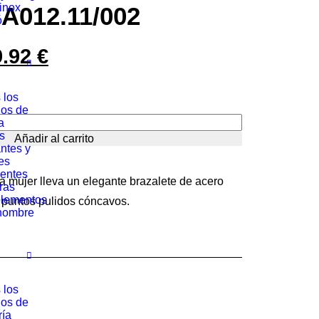
rinox
.A012.11/002
ó
9.92
€
El
cio
precio
 los
ginal
actual
los de
a
:
es:
s
Añadir al carrito
23.44 €.
869.92 €.
ntes y
es
entes
a mujer lleva un elegante brazalete de acero
ras
lementos
e puntos pulidos cóncavos.
hombre
 los
los de
ría