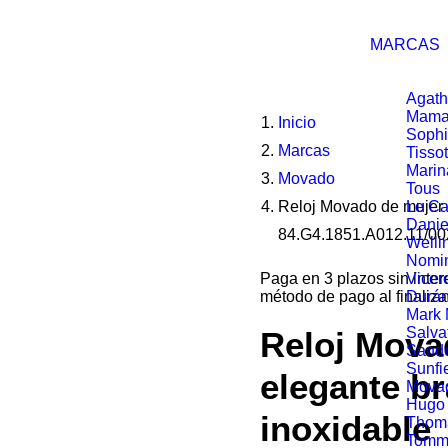
MARCAS
Agath
Mama
Inicio
Soph
Marcas
Tissot
Marin
Movado
Tous
Reloj Movado de mujer 
Le Ca
Danie
84.G4.1851.A012.11/00
Welli
Nomin
Paga en 3 plazos sin inte
Vicer
método de pago al finaliza
Durá
Mark
Salva
Reloj Mova
Sand
Sunfi
elegante br
Mova
Hugo
inoxidable
Thom
Tommy