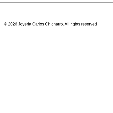
l
e
r
© 2026 Joyería Carlos Chicharro.
All rights reserved
a
:
2
3
3
.
6
2
€
.