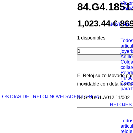
Victo
84.G4.1851
Lladr
1,023.44
€
El
86
JOYERÍA
pre
1 disponibles
Todos
ori
artícu
joyerí
era
Anillo
Reloj
1,0
Colga
Movado
collar
Pendi
de
El Reloj suizo Movado par
Pulse
mujer
Comp
inoxidable con detalles d
para 
con
LOS DÍAS DEL RELOJ
NOVEDADES
TIENDA
84.G4.1851.A012.11/002
un
RELOJES
elegante
brazalete
Todos
de
artícu
reloje
acero