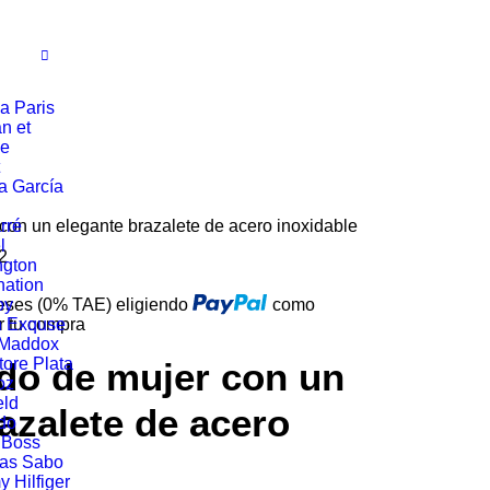
a Paris
n et
ie
a García
con un elegante brazalete de acero inoxidable
rré
l
2
ngton
ation
reses (0% TAE) eligiendo
oy
como
r tu compra
n Exquse
 Maddox
tore Plata
do de mujer con un
oz
eld
azalete de acero
do
 Boss
as Sabo
 Hilfiger