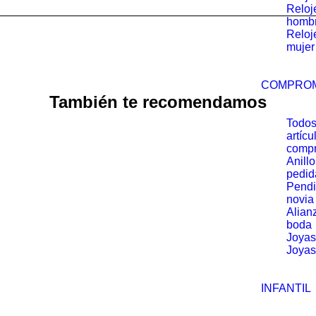
Reloj
inoxidable
homb
Reloj
84.G4.1851.A012.11/002
mujer
cantidad
COMPRO
También te recomendamos
Todos
artícu
comp
Anill
pedid
Pendi
novia
Alian
boda
Joyas
Joyas
INFANTIL