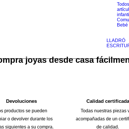
Todos
artícu
infant
Comu
Bebé
LLADRÓ
ESCRITU
mpra joyas desde casa fácilme
Devoluciones
Calidad certificad
os productos se pueden
Todas nuestras piezas 
iar o devolver durante los
acompañadas de un certif
as siguientes a su compra.
de calidad.