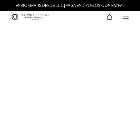
ENVÍO GRATIS DESDE 50€ | PAGA EN 3 PLAZOS CON PAYPAL
MARCAS
Agatha Paris
Maman et Sophie
Tissot
Marina García
Tous
Le Carré
Daniel Wellington
Nomination
Viceroy
Durán Exquse
Mark Maddox
Salvatore Plata
Sandoz
Sunfield