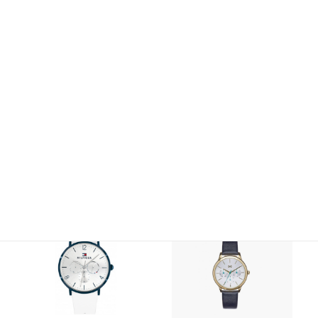
Funciones: Hora y minutos
Alianzas de boda
Joyas para novio
Movimiento de cuarzo analógico
Joyas para novia
Cierre desplegable con pulsadores
INFANTIL
Todos los artículos infantiles
Comunión
Bebé
LLADRÓ
ESCRITURA
También te recomendamos
joyeria@carloschicharro.es