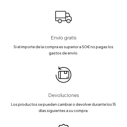
.
€
0
€
0
.
0
.
0
€
€
.
.
Envío gratis
Si el importe de la compra es superior a 50€ no pagas los
gastos de envío.
Devoluciones
Los productos se pueden cambiar o devolver durante los 15
días siguientes a su compra.