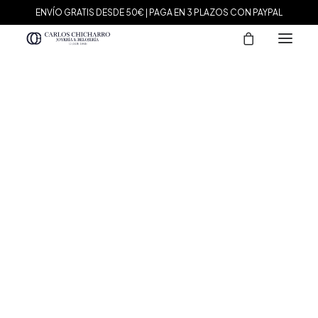
ENVÍO GRATIS DESDE 50€ | PAGA EN 3 PLAZOS CON PAYPAL
MARCAS
Agatha Paris
Maman et Sophie
Tissot
Marina García
Tous
Le Carré
Daniel Wellington
Nomination
Viceroy
Durán Exquse
Mark Maddox
Salvatore Plata
Sandoz
Sunfield