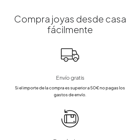
l
s
l
s
e
:
e
:
r
5
r
1
a
7
a
6
Compra joyas desde casa
:
7
:
5
6
.
1
.
fácilmente
7
4
9
7
9
6
5
5
.
.
3
€
0
€
6
.
0
.
€
€
.
.
Envío gratis
Si el importe de la compra es superior a 50€ no pagas los
gastos de envío.