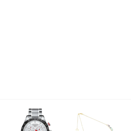
Alianzas de boda
cronógrafo con calendario a las seis y correa de
Joyas para novio
Joyas para novia
piel labrada. Viste tu muñeca de auténtica
INFANTIL
adrenalina.
Todos los artículos infantiles
Comunión
Bebé
LLADRÓ
ESCRITURA
joyeria@carloschicharro.es
También te recomendamos