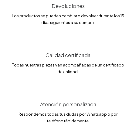
l
s
Devoluciones
e
:
r
3
a
6
Los productos se pueden cambiar o devolver durante los 15
:
9
días siguientes a su compra.
4
.
3
7
4
4
.
9
€
9
.
Calidad certificada
€
.
Todas nuestras piezas van acompañadas de un certificado
de calidad.
Atención personalizada
Respondemos todas tus dudas por Whatsapp o por
teléfono rápidamente.