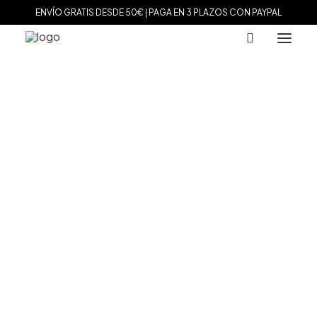
ENVÍO GRATIS DESDE 50€ | PAGA EN 3 PLAZOS CON PAYPAL
Inicio
Marcas
Tissot
Reloj Tissot PRX Powermatic 80
MARCAS
Agatha Paris
Paga en 3 plazos sin intereses (0% TAE) eligiendo
Maman et Sophie
como método de pago al finalizar tu
Tissot
compra
Marina García
Tous
Reloj Tissot PRX Powermatic
Le Carré
80
Daniel Wellington
Nomination
El
El
728.24
€
619.00
€
Viceroy
precio
precio
Durán Exquse
original
actual
era:
es:
Mark Maddox
1 disponibles
728.24 €.
619.00 €.
Salvatore Plata
Sandoz
Reloj
Sunfield