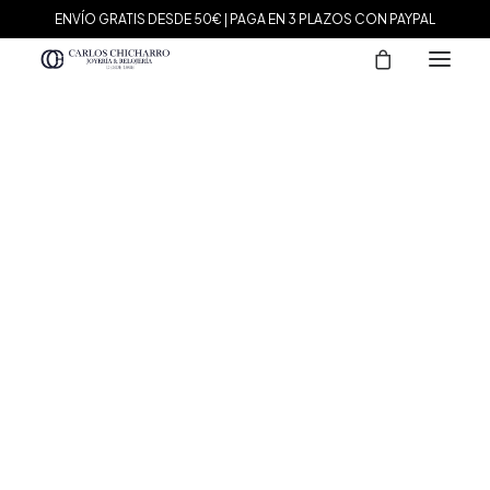
ENVÍO GRATIS DESDE 50€ | PAGA EN 3 PLAZOS CON PAYPAL
MARCAS
Agatha Paris
Maman et Sophie
Tissot
Marina García
Tous
Le Carré
Daniel Wellington
Nomination
Viceroy
Durán Exquse
Mark Maddox
Salvatore Plata
Sandoz
Sunfield