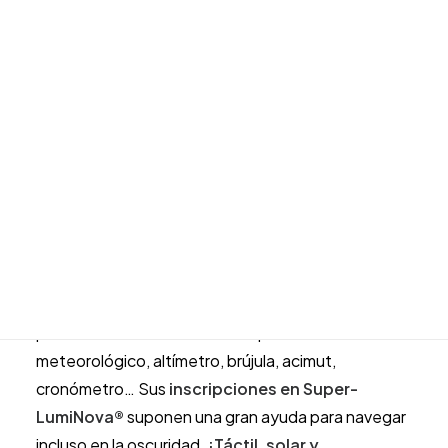
Expert
Alianzas de boda
Joyas para novio
Solar
La colección
Tissot
T-Touch Expert Solar
es el
Joyas para novia
cantidad
INFANTIL
primer reloj solar del mundo provisto de pantalla
Todos los artículos infantiles
táctil, desarrollado por Tissot en 2014. De esta
Comunión
manera, Tissot continúa su apuesta por relojes
Bebé
LLADRÓ
sostenibles que no requieren de baterías
ESCRITURA
desechables.
joyeria@carloschicharro.es
El nuevo T-Touch Expert Solar se encuentra a la
vanguardia en lo que a tecnología se refiere, ya que
posee más de
20 funciones
: pronóstico
meteorológico, altímetro, brújula, acimut,
cronómetro… Sus
inscripciones en Super-
LumiNova®
suponen una gran ayuda para navegar
incluso en la oscuridad.
¡Táctil, solar y