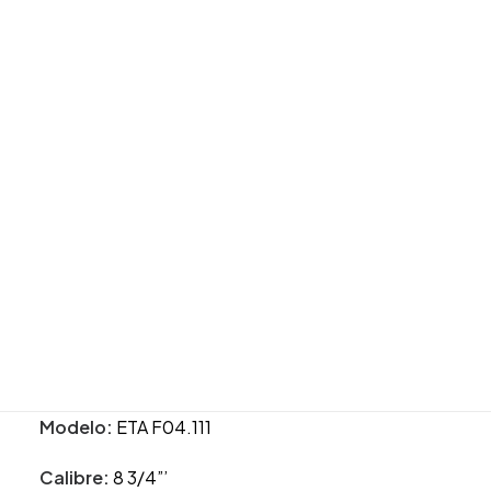
Alianzas de boda
Joyas para novio
Material de la caja:
Caja de acero inoxidable 316L
Joyas para novia
con recubrimiento PVD de oro rosa.
INFANTIL
Todos los artículos infantiles
Comunión
Longitud:
30
Bebé
LLADRÓ
Anchura:
30
ESCRITURA
Astas:
15
Grosor:
8.7
joyeria@carloschicharro.es
Cristal:
Cristal de zafiro irrayable curvado
Movimiento:
Movimiento de cuarzo Swiss Made
Modelo:
ETA F04.111
Calibre:
8 3/4”’