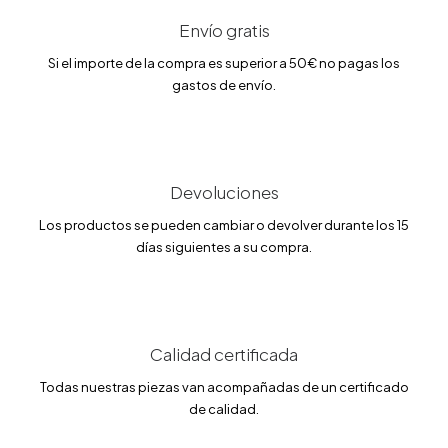
e
e
c
c
Envío gratis
i
i
o
o
Si el importe de la compra es superior a 50€ no pagas los
o
a
gastos de envío.
r
c
i
t
g
u
i
a
n
l
a
e
l
s
Devoluciones
e
:
r
2
Los productos se pueden cambiar o devolver durante los 15
a
0
días siguientes a su compra.
:
3
2
.
3
1
9
5
.
0
€
0
.
Calidad certificada
€
Todas nuestras piezas van acompañadas de un certificado
.
de calidad.