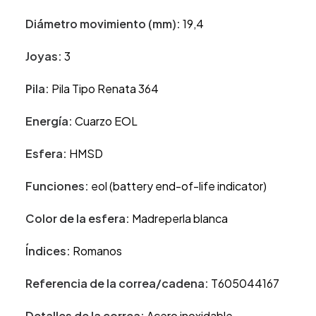
Diámetro movimiento (mm):
19,4
Joyas:
3
Pila:
Pila Tipo Renata 364
Energía:
Cuarzo EOL
Esfera:
HMSD
Funciones:
eol (battery end-of-life indicator)
Color de la esfera:
Madreperla blanca
Índices:
Romanos
Referencia de la correa/cadena:
T605044167
Detalles de la correa:
Acero inoxidable