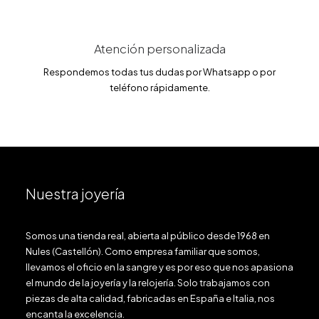
Atención personalizada
Respondemos todas tus dudas por Whatsapp o por
teléfono rápidamente.
Nuestra joyería
Somos una tienda real, abierta al público desde 1968 en
Nules (Castellón). Como empresa familiar que somos,
llevamos el oficio en la sangre y es por eso que nos apasiona
el mundo de la joyería y la relojería. Solo trabajamos con
piezas de alta calidad, fabricadas en España e Italia, nos
encanta la excelencia.