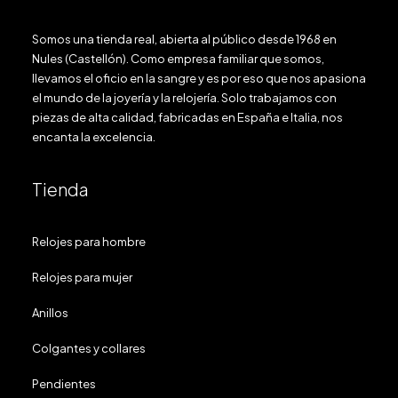
Somos una tienda real, abierta al público desde 1968 en
Nules (Castellón). Como empresa familiar que somos,
llevamos el oficio en la sangre y es por eso que nos apasiona
el mundo de la joyería y la relojería. Solo trabajamos con
piezas de alta calidad, fabricadas en España e Italia, nos
encanta la excelencia.
Tienda
Relojes para hombre
Relojes para mujer
Anillos
Colgantes y collares
Pendientes