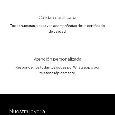
8
0
.
2
€
4
.
Calidad certificada
€
Todas nuestras piezas van acompañadas de un certificado
.
de calidad.
Atención personalizada
Respondemos todas tus dudas por Whatsapp o por
teléfono rápidamente.
Nuestra joyería