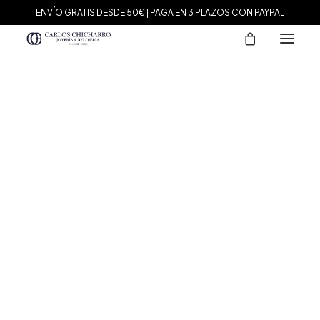
ENVÍO GRATIS DESDE 50€ | PAGA EN 3 PLAZOS CON PAYPAL
MARCAS
Agatha Paris
Maman et Sophie
Tissot
Marina García
Tous
Le Carré
Daniel Wellington
Nomination
Viceroy
Durán Exquse
Mark Maddox
Salvatore Plata
Sandoz
Sunfield