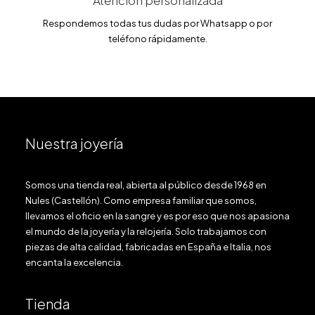
Atención personalizada
Respondemos todas tus dudas por Whatsapp o por
teléfono rápidamente.
Nuestra joyería
Somos una tienda real, abierta al público desde 1968 en
Nules (Castellón). Como empresa familiar que somos,
llevamos el oficio en la sangre y es por eso que nos apasiona
el mundo de la joyería y la relojería. Solo trabajamos con
piezas de alta calidad, fabricadas en España e Italia, nos
encanta la excelencia.
Tienda