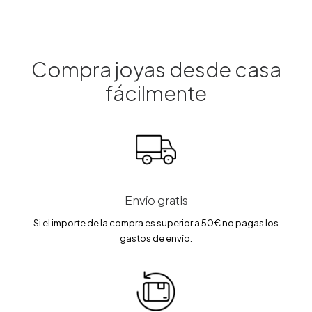
n
l
a
e
l
s
e
:
r
4
a
8
Compra joyas desde casa
:
4
5
.
fácilmente
7
5
0
0
.
0
€
0
.
€
.
Envío gratis
Si el importe de la compra es superior a 50€ no pagas los
gastos de envío.