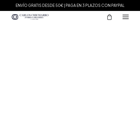
ENVÍO GRATIS DESDE 50€ | PAGA EN 3 PLAZOS CON PAYPAL
MARCAS
Agatha Paris
Maman et Sophie
Tissot
Marina García
Tous
Le Carré
Daniel Wellington
Nomination
Viceroy
Durán Exquse
Mark Maddox
Salvatore Plata
Sandoz
Sunfield