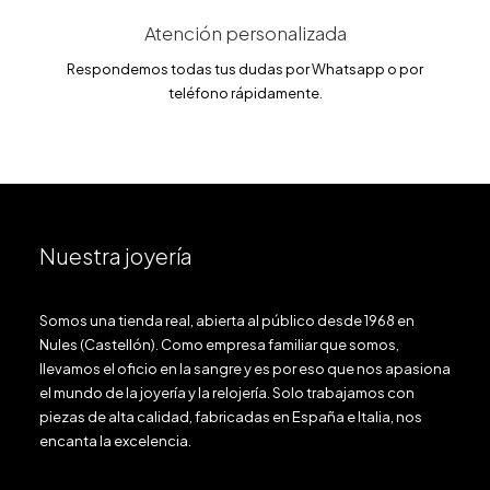
Atención personalizada
Respondemos todas tus dudas por Whatsapp o por
teléfono rápidamente.
Nuestra joyería
Somos una tienda real, abierta al público desde 1968 en
Nules (Castellón). Como empresa familiar que somos,
llevamos el oficio en la sangre y es por eso que nos apasiona
el mundo de la joyería y la relojería. Solo trabajamos con
piezas de alta calidad, fabricadas en España e Italia, nos
encanta la excelencia.