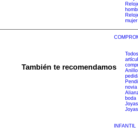
Reloj
homb
Reloj
mujer
COMPRO
Todos
artícu
comp
También te recomendamos
Anill
pedid
Pendi
novia
Alian
boda
Joyas
Joyas
INFANTIL