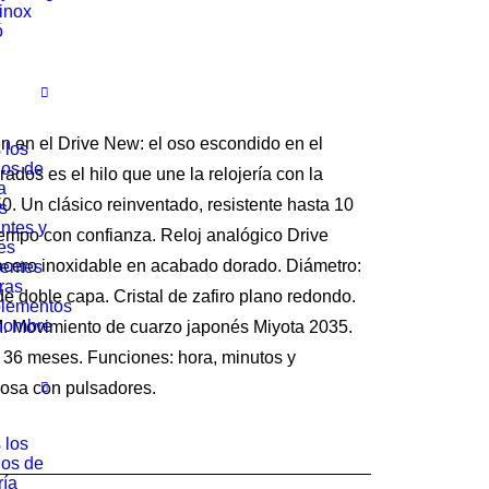
rinox
ó
n en el Drive New: el oso escondido en el
 los
los de
ados es el hilo que une la relojería con la
a
50. Un clásico reinventado, resistente hasta 10
s
ntes y
iempo con confianza. Reloj analógico Drive
es
acero inoxidable en acabado dorado. Diámetro:
entes
ras
e doble capa. Cristal de zafiro plano redondo.
lementos
hombre
. Movimiento de cuarzo japonés Miyota 2035.
6 meses. Funciones: hora, minutos y
posa con pulsadores.
 los
los de
ría