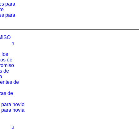
es para
re
es para
MISO
 los
los de
romiso
os de
a
entes de
zas de
 para novio
 para novia