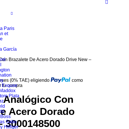
a Paris
n et
ie
a García
Con Brazalete De Acero Dorado Drive New –
rré
l
ngton
ation
reses (0% TAE) eligiendo
oy
como
r tu compra
n Exquse
 Maddox
tore Plata
 Analógico Con
oz
eld
De Acero Dorado
do
 Boss
– 3000148500
as Sabo
 Hilfiger