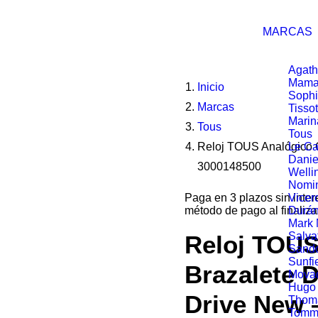
MARCAS
Agath
Mama
Inicio
Soph
Marcas
Tissot
Marin
Tous
Tous
Reloj TOUS Analógico 
Le Ca
Danie
3000148500
Welli
Nomin
Paga en 3 plazos sin inte
Vicer
método de pago al finaliza
Durá
Mark
Salva
Reloj TOUS
Sand
Sunfi
Brazalete 
Mova
Hugo
Drive New 
Thom
Tommy