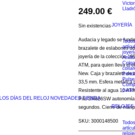
Victo
Lladr
249.00
€
JOYERÍA
Sin existencias
Audacia y legado se funde
Todos
artícu
brazalete de eslabones dor
joyerí
joyería de la colección 19
Anillo
Colga
ATM, para quien lleva el t
collar
New. Caja y brazalete de 
Pendi
Pulse
33,5 mm. Esfera metálica d
Comp
para 
Resistente al agua 10 ATM
LOS DÍAS DEL RELOJ
NOVEDADES
TIENDA
Pila SR626SW autonomía 3
RELOJES
segundos. Cierre de mari
SKU: 3000148500
Todos
artícu
reloje