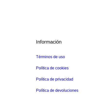
90.00
€
E
45.00
€
E
l
l
Información
p
p
r
r
e
e
Términos de uso
c
c
Política de cookies
i
i
o
o
Política de privacidad
o
a
r
c
Política de devoluciones
i
t
g
u