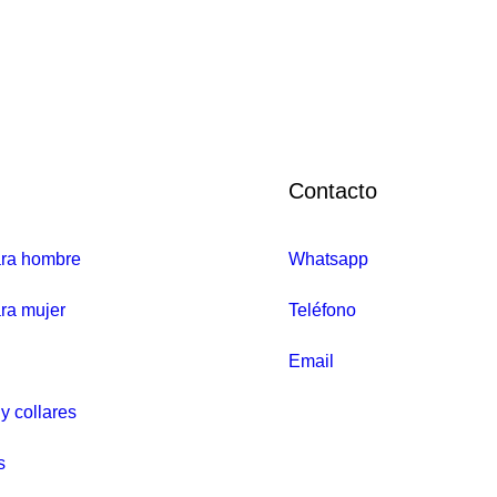
Agatha Paris Plateado colección María Pombo – 02351021-064-TU
Contacto
ara hombre
Whatsapp
ra mujer
Teléfono
Email
y collares
s