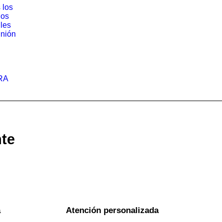
 los
los
iles
nión
RA
nte
a
Atención personalizada