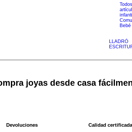
Todos
artícu
infant
Comu
Bebé
LLADRÓ
ESCRITU
mpra joyas desde casa fácilme
Devoluciones
Calidad certificad