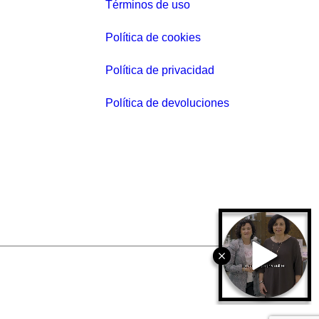
Términos de uso
r
e
Política de cookies
c
i
Política de privacidad
o
Política de devoluciones
a
c
t
u
a
l
e
s
:
5
9