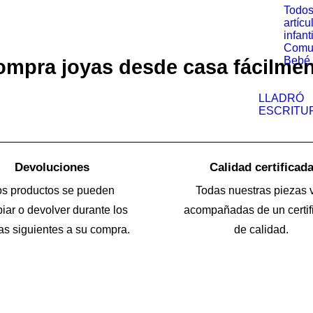
Todos
artícu
infant
Comu
Bebé
mpra joyas desde casa fácilme
LLADRÓ
ESCRITU
Devoluciones
Calidad certificad
os productos se pueden
Todas nuestras piezas 
iar o devolver durante los
acompañadas de un certif
as siguientes a su compra.
de calidad.