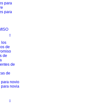
es para
re
es para
MISO
 los
los de
romiso
os de
a
entes de
zas de
 para novio
 para novia