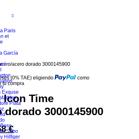
a Paris
n et
ie
a García
acero/acero dorado 3000145900
rré
l
ngton
reses (0% TAE) eligiendo
como
ation
r tu compra
oy
n Exquse
 Icon Time
 Maddox
tore Plata
o dorado 3000145900
oz
eld
do
 Boss
58
€
El
as Sabo
 Hilfiger