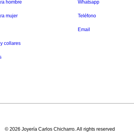
ara hombre
Whatsapp
r
e
ra mujer
Teléfono
c
i
Email
o
y collares
o
r
s
i
g
i
n
a
l
e
r
© 2026 Joyería Carlos Chicharro.
All rights reserved
a