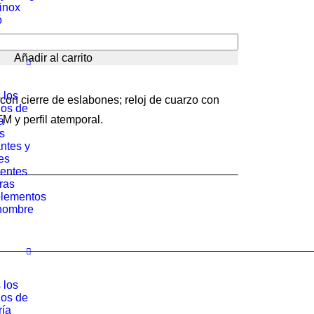
io
precio
rinox
nal
actual
ó
es:
Añadir al carrito
2 €.
198.58 €.
 los
 con cierre de eslabones; reloj de cuarzo con
los de
TM y perfil atemporal.
a
s
ntes y
es
entes
ras
lementos
hombre
 los
los de
ría