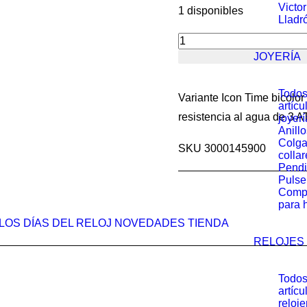
prec
Victo
1 disponibles
origi
Lladr
era:
Reloj
JOYERÍA
233.6
TOUS
Icon
Todos
Variante Icon Time bicolor
artícu
Time
resistencia al agua de 3 A
joyerí
Anillo
acero/acero
Colga
SKU 3000145900
dorado
collar
Pendi
3000145900
Pulse
cantidad
Comp
para 
LOS DÍAS DEL RELOJ
NOVEDADES
TIENDA
RELOJES
Todos
artícu
reloje