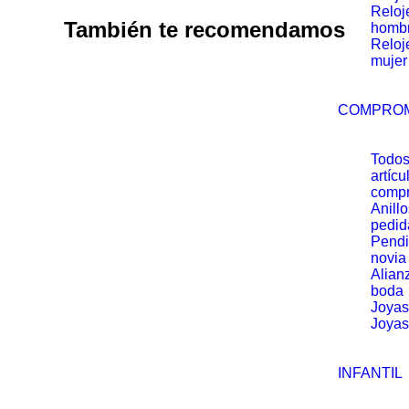
Reloj
También te recomendamos
homb
Reloj
mujer
COMPRO
Todos
artícu
comp
Anill
pedid
Pendi
novia
Alian
boda
Joyas
Joyas
INFANTIL