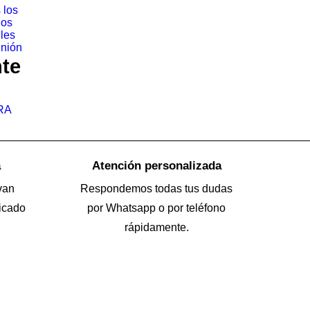
 los
los
iles
nión
nte
RA
a
Atención personalizada
van
Respondemos todas tus dudas
icado
por Whatsapp o por teléfono
rápidamente.