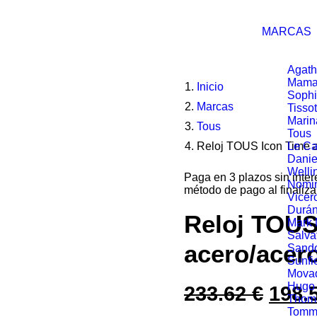
MARCAS
Agath
Mama
Inicio
Soph
Marcas
Tissot
Marin
Tous
Tous
Reloj TOUS Icon Time 
Le Ca
Danie
Welli
Paga en 3 plazos sin inte
Nomin
método de pago al finaliza
Vicer
Durá
Reloj TOUS
Mark
Salva
acero/acer
Sand
Sunfi
Mova
Hugo
233.62
€
El
198.
Thom
Tommy