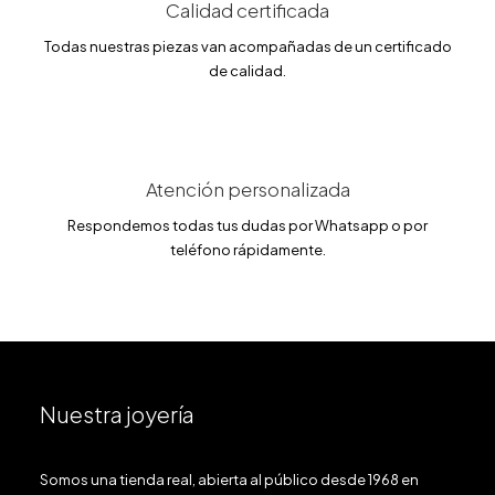
0
.
Calidad certificada
€
Todas nuestras piezas van acompañadas de un certificado
.
de calidad.
Atención personalizada
Respondemos todas tus dudas por Whatsapp o por
teléfono rápidamente.
Nuestra joyería
Somos una tienda real, abierta al público desde 1968 en