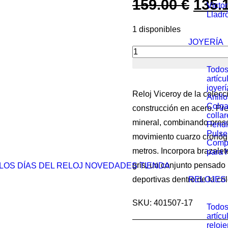
159.00
€
El
135.
Victo
Lladr
prec
1 disponibles
origi
JOYERÍA
era:
Reloj
Todos
159.0
Viceroy
artícu
joyerí
cronógrafo
Reloj Viceroy de la colec
Anillo
gris
Colga
construcción en acero. Pre
collar
acero
mineral, combinando prese
Pendi
40
Pulse
movimiento cuarzo cronógr
Comp
mm
metros. Incorpora brazalet
para 
hombre
gris, un conjunto pensado 
LOS DÍAS DEL RELOJ
NOVEDADES
TIENDA
-
deportivas dentro de la c
RELOJES
401507-
SKU: 401507-17
17
Todos
artícu
cantidad
reloje