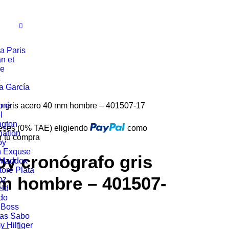
a Paris
n et
ie
a García
fo gris acero 40 mm hombre – 401507-17
rré
l
ngton
reses (0% TAE) eligiendo
como
ation
r tu compra
oy
n Exquse
oy cronógrafo gris
 Maddox
tore Plata
m hombre – 401507-
oz
eld
do
 Boss
as Sabo
 Hilfiger