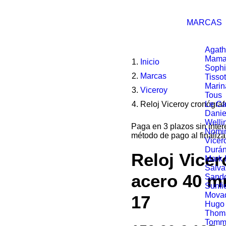
MARCAS
Agath
Mama
Inicio
Soph
Marcas
Tissot
Marin
Viceroy
Tous
Reloj Viceroy cronógra
Le Ca
Danie
Welli
Paga en 3 plazos sin inte
Nomin
método de pago al finaliza
Vicer
Durá
Reloj Vicer
Mark
Salva
acero 40 m
Sand
Sunfi
Mova
17
Hugo
Thom
Tommy