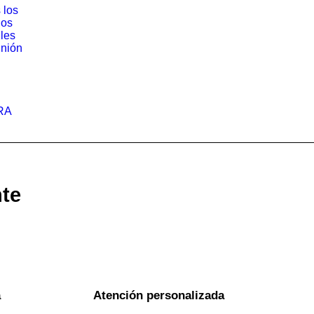
 los
los
iles
nión
RA
nte
a
Atención personalizada