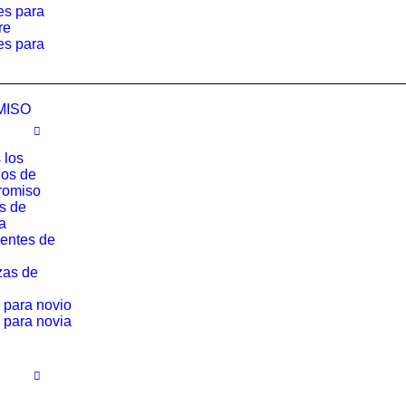
es para
re
es para
MISO
 los
los de
romiso
os de
a
entes de
zas de
 para novio
 para novia