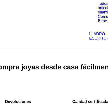
Todos
artícu
infant
Comu
Bebé
LLADRÓ
ESCRITU
mpra joyas desde casa fácilme
Devoluciones
Calidad certificad