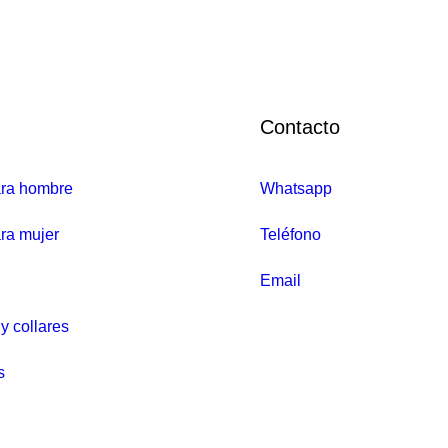
ophie Pink Wave con Turmalina y Cuarzo Rosa en plata – orond4
Contacto
ara hombre
Whatsapp
ra mujer
Teléfono
Email
y collares
s