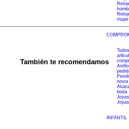
Reloj
homb
Reloj
mujer
COMPRO
Todos
artícu
También te recomendamos
comp
Anill
pedid
Pendi
novia
Alian
boda
Joyas
Joyas
INFANTIL