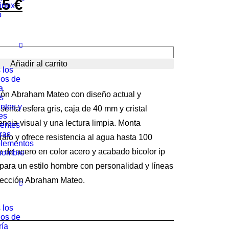
15
€
El
rinox
ó
io
precio
nal
actual
es:
Añadir al carrito
 los
0 €.
135.15 €.
los de
a
ción Abraham Mateo con diseño actual y
s
ntes y
senta esfera gris, caja de 40 mm y cristal
es
ncia visual y una lectura limpia. Monta
entes
ras
afo y ofrece resistencia al agua hasta 100
lementos
e de acero en color acero y acabado bicolor ip
hombre
para un estilo hombre con personalidad y líneas
olección Abraham Mateo.
 los
los de
ría