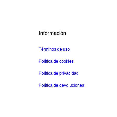
59.00
€
E
50.15
€
E
topn
Información
l
l
p
p
Términos de uso
r
r
e
e
Política de cookies
c
c
i
i
Política de privacidad
o
o
Política de devoluciones
o
a
r
c
i
t
g
u