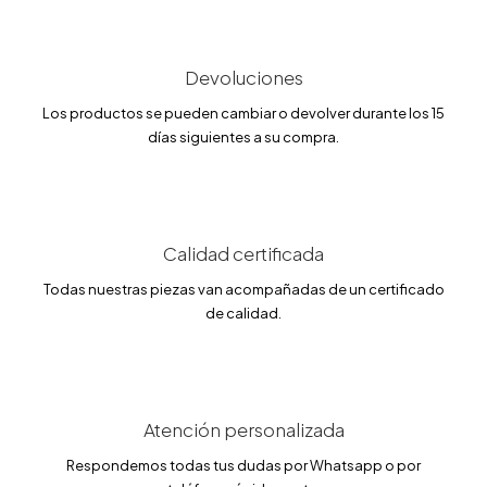
g
u
i
a
n
l
a
e
l
s
Devoluciones
e
:
r
3
Los productos se pueden cambiar o devolver durante los 15
a
5
días siguientes a su compra.
:
.
7
0
0
0
.
0
€
0
.
Calidad certificada
€
.
Todas nuestras piezas van acompañadas de un certificado
de calidad.
Atención personalizada
Respondemos todas tus dudas por Whatsapp o por