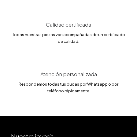
9
5
.
0
€
0
.
Calidad certificada
€
.
Todas nuestras piezas van acompañadas de un certificado
de calidad.
Atención personalizada
Respondemos todas tus dudas por Whatsapp o por
teléfono rápidamente.
Nuestra joyería