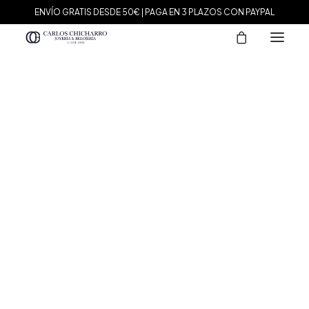
ENVÍO GRATIS DESDE 50€ | PAGA EN 3 PLAZOS CON PAYPAL
MARCAS
Agatha Paris
Maman et Sophie
Tissot
Marina García
Tous
Le Carré
Daniel Wellington
Nomination
Viceroy
Durán Exquse
Mark Maddox
Salvatore Plata
Sandoz
Sunfield