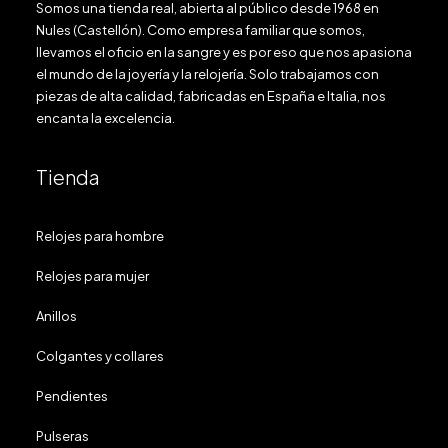
Somos una tienda real, abierta al público desde 1968 en
Nules (Castellón). Como empresa familiar que somos,
llevamos el oficio en la sangre y es por eso que nos apasiona
el mundo de la joyería y la relojería. Solo trabajamos con
piezas de alta calidad, fabricadas en España e Italia, nos
encanta la excelencia.
Tienda
Relojes para hombre
Relojes para mujer
Anillos
Colgantes y collares
Pendientes
Pulseras