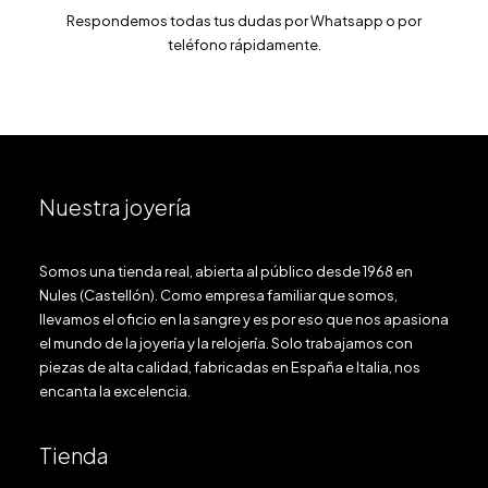
Respondemos todas tus dudas por Whatsapp o por
teléfono rápidamente.
Nuestra joyería
Somos una tienda real, abierta al público desde 1968 en
Nules (Castellón). Como empresa familiar que somos,
llevamos el oficio en la sangre y es por eso que nos apasiona
el mundo de la joyería y la relojería. Solo trabajamos con
piezas de alta calidad, fabricadas en España e Italia, nos
encanta la excelencia.
Tienda