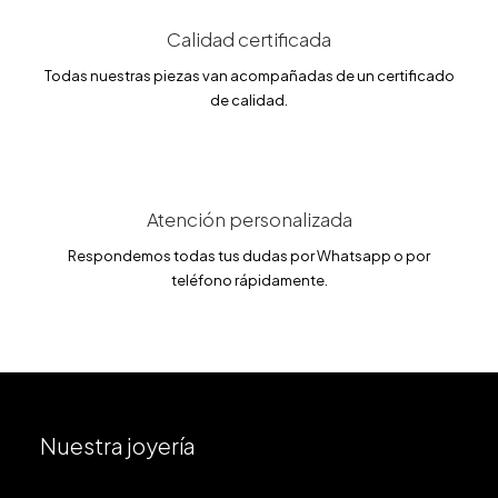
4
€
0
.
Calidad certificada
€
Todas nuestras piezas van acompañadas de un certificado
.
de calidad.
Atención personalizada
Respondemos todas tus dudas por Whatsapp o por
teléfono rápidamente.
Nuestra joyería