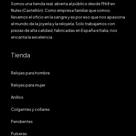
Somos una tienda real, abierta al público desde 1968 en
Nules (Castellón). Como empresa familiar que somos,
llevamos el oficio en la sangre y es por eso que nos apasiona
el mundo de la joyería y la relojería. Solo trabajamos con
piezas de alta calidad, fabricadas en España e Italia, nos
encanta la excelencia.
Tienda
Relojes para hombre
Relojes para mujer
Anillos
Colgantes y collares
Pendientes
Pulseras