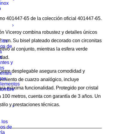
rinox
ó
o 401447-65 de la colección oficial 401447-65.
ón Viceroy combina robustez y detalles únicos
2 mm. Su bisel plateado decorado con circonitas
 los
los de
ntivo al conjunto, mientras la esfera verde
a
s
idad.
ntes y
es
 cierre desplegable asegura comodidad y
entes
ras
imiento de cuarzo analógico, incluye
lementos
ra máxima funcionalidad. Protegido por cristal
hombre
a 100 metros, cuenta con garantía de 3 años. Un
stilo y prestaciones técnicas.
 los
los de
ría