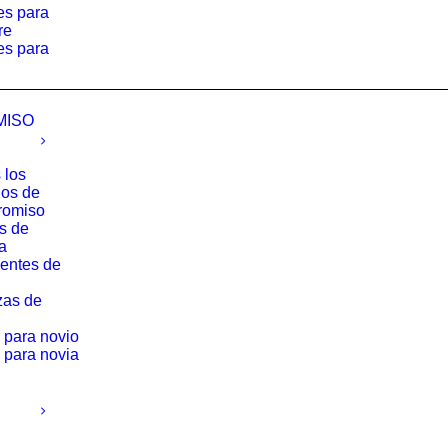
es para
re
es para
MISO
 los
los de
romiso
os de
a
entes de
zas de
 para novio
 para novia