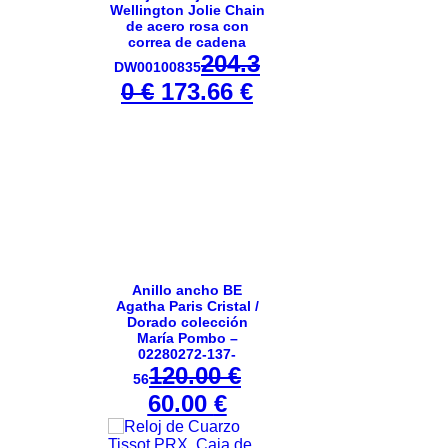
Wellington Jolie Chain
a
.
8
de acero rosa con
correa de cadena
:
.
204.3
DW00100835
8
0
0
€
E
173.66
€
E
0
0
l
l
.
p
p
0
€
r
r
0
.
e
e
c
c
€
i
i
.
o
o
Anillo ancho BE
Agatha Paris Cristal /
o
a
Dorado colección
María Pombo –
r
c
02280272-137-
i
t
120.00
€
56
g
u
E
60.00
€
E
i
a
l
l