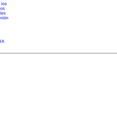
 los
los
iles
nión
RA