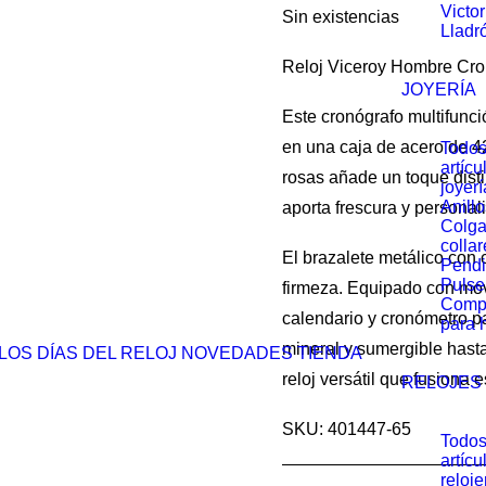
Victo
Sin existencias
Lladr
Reloj Viceroy Hombre Cron
JOYERÍA
Este cronógrafo multifunci
en una caja de acero de 4
Todos
artícu
rosas añade un toque disti
joyerí
Anillo
aporta frescura y personal
Colga
collar
El brazalete metálico con
Pendi
Pulse
firmeza. Equipado con mov
Comp
calendario y cronómetro pa
para 
mineral y sumergible hast
LOS DÍAS DEL RELOJ
NOVEDADES
TIENDA
reloj versátil que fusiona e
RELOJES
SKU: 401447-65
Todos
artícu
reloje