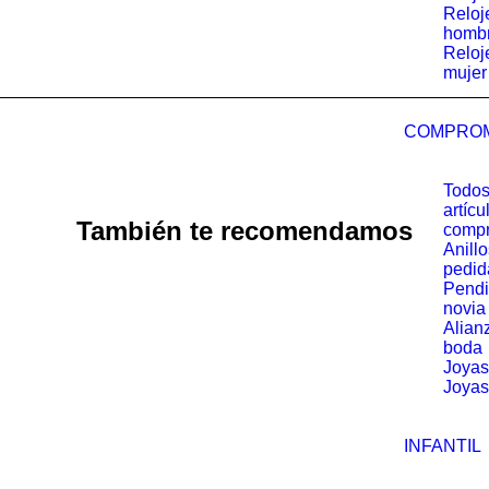
Reloj
homb
Reloj
mujer
COMPRO
Todos
artícu
También te recomendamos
comp
Anill
pedid
Pendi
novia
Alian
boda
Joyas
Joyas
INFANTIL