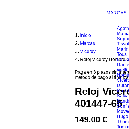
MARCAS
Agath
Mama
Inicio
Soph
Marcas
Tissot
Marin
Viceroy
Tous
Reloj Viceroy Hombre 
Le Ca
Danie
Welli
Paga en 3 plazos sin inte
Nomin
método de pago al finaliza
Vicer
Durá
Reloj Vice
Mark
Salva
401447-65
Sand
Sunfi
Mova
Hugo
149.00
€
Thom
Tommy