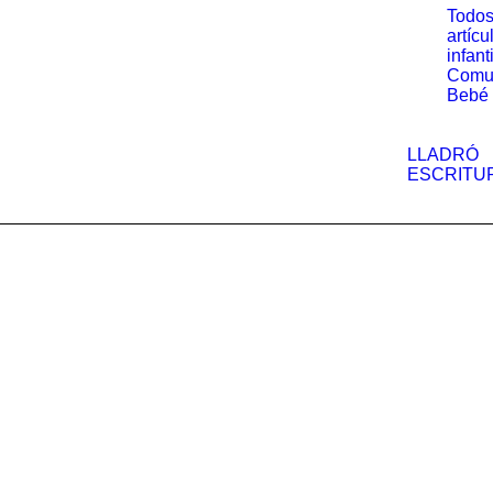
Todos
artícu
infant
Comu
Bebé
LLADRÓ
ESCRITU