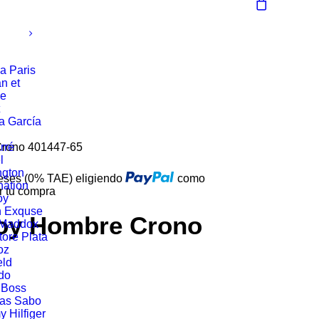
a Paris
n et
ie
a García
Crono 401447-65
rré
l
ngton
reses (0% TAE) eligiendo
como
ation
r tu compra
oy
n Exquse
roy Hombre Crono
 Maddox
tore Plata
oz
eld
do
 Boss
as Sabo
 Hilfiger