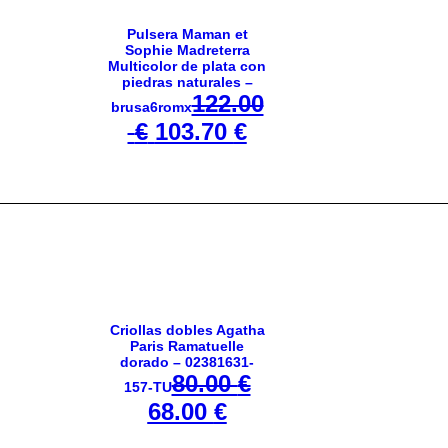
Pulsera Maman et
Sophie Madreterra
Multicolor de plata con
piedras naturales –
122.00
brusa6romx
€
E
103.70
€
E
l
l
p
p
r
r
e
e
c
c
i
i
o
o
Criollas dobles Agatha
Paris Ramatuelle
o
a
dorado – 02381631-
r
80.00
€
c
157-TU
E
68.00
i
€
E
t
l
g
l
u