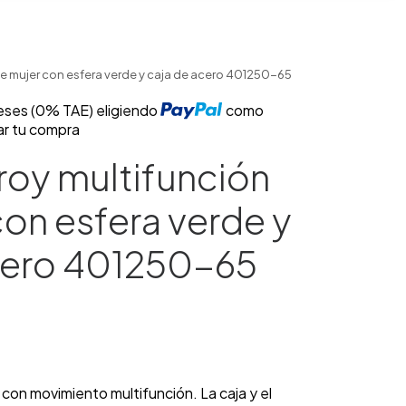
de mujer con esfera verde y caja de acero 401250-65
reses (0% TAE) eligiendo
como
ar tu compra
roy multifunción
con esfera verde y
cero 401250-65
 con movimiento multifunción. La caja y el