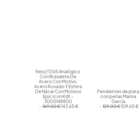
Reloj TOUS Analógico
Con Brazalete De
Acero Con Motivo,
Acero Rosado Y Esfera
De Nácar Con Motivos
Pendientes de plat
Epic Icon Kdt –
con perlas Marina
3000148800
García
E
E
E
169.00
€
143.65
€
129.00
€
109.65
€
l
l
l
p
p
p
r
r
r
e
e
e
c
c
c
i
i
i