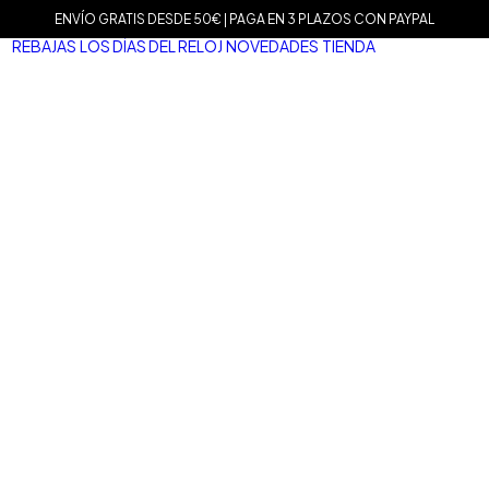
ENVÍO GRATIS DESDE 50€ | PAGA EN 3 PLAZOS CON PAYPAL
REBAJAS
LOS DÍAS DEL RELOJ
NOVEDADES
TIENDA
MARCAS
Agat
Mam
Sop
Tiss
Mari
Tou
Le C
Dani
Well
Nom
Vice
Dur
Mar
Salv
San