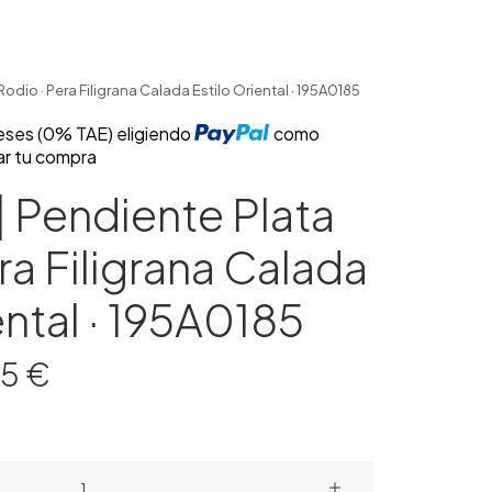
Rodio · Pera Filigrana Calada Estilo Oriental · 195A0185
reses (0% TAE) eligiendo
como
ar tu compra
| Pendiente Plata
ra Filigrana Calada
ental · 195A0185
El
75
€
cio
precio
inal
actual
es:
00 €.
114.75 €.