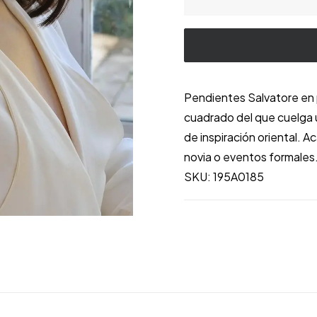
|
Pendiente
Plata
Rodio
·
Pendientes Salvatore en p
Pera
cuadrado del que cuelga u
Filigrana
de inspiración oriental. A
Calada
novia o eventos formales
Estilo
SKU: 195A0185
Oriental
·
195A0185
cantidad