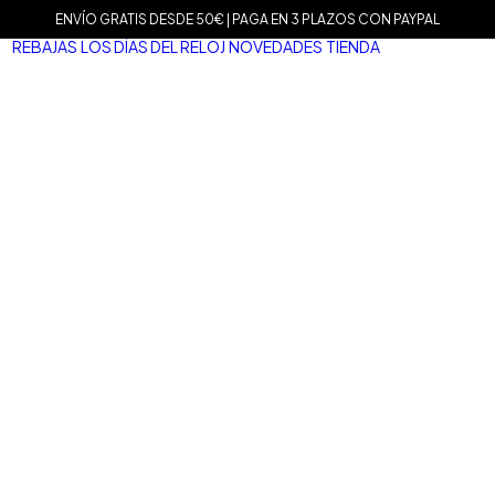
ENVÍO GRATIS DESDE 50€ | PAGA EN 3 PLAZOS CON PAYPAL
REBAJAS
LOS DÍAS DEL RELOJ
NOVEDADES
TIENDA
MARCAS
Agat
Mam
Sop
Tiss
Mari
Tou
Le C
Dani
Well
Nom
Vice
Dur
Mar
Salv
San