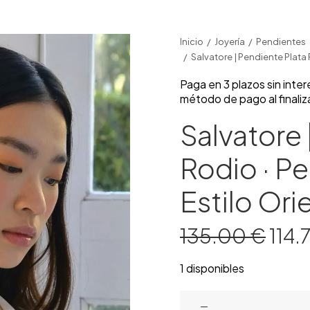
Inicio
Joyería
Pendientes
Salvatore | Pendiente Plata 
Paga en 3 plazos sin inte
método de pago al finaliz
Salvatore 
Rodio · Pe
Estilo Ori
El
135.00
€
114.
pre
orig
era:
1 disponibles
135.
Salvatore