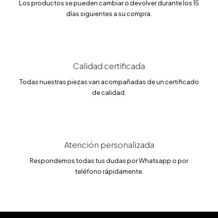
r
3
Los productos se pueden cambiar o devolver durante los 15
a
8
días siguientes a su compra.
:
.
4
2
5
5
.
0
€
0
.
Calidad certificada
€
.
Todas nuestras piezas van acompañadas de un certificado
de calidad.
Atención personalizada
Respondemos todas tus dudas por Whatsapp o por
teléfono rápidamente.