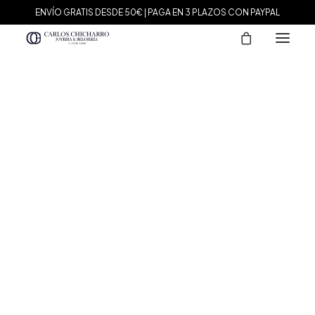
ENVÍO GRATIS DESDE 50€ | PAGA EN 3 PLAZOS CON PAYPAL
MARCAS
Agatha Paris
Maman et Sophie
Tissot
Marina García
Tous
Le Carré
Daniel Wellington
Nomination
Viceroy
Durán Exquse
Mark Maddox
Salvatore Plata
Sandoz
Sunfield