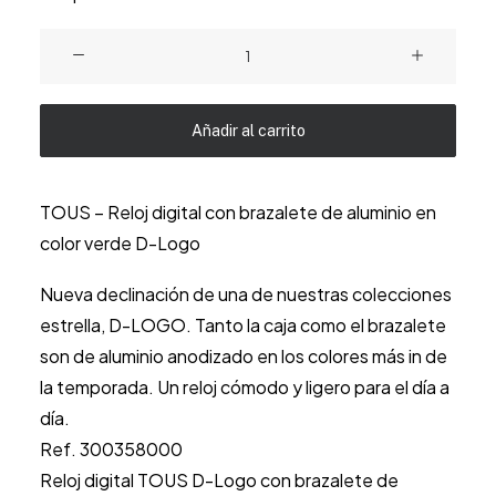
155.42 €.
132.11 €.
TOUS
-
Reloj
Añadir al carrito
digital
con
brazalete
TOUS – Reloj digital con brazalete de aluminio en
de
color verde D-Logo
aluminio
en
Nueva declinación de una de nuestras colecciones
color
estrella, D-LOGO. Tanto la caja como el brazalete
verde
son de aluminio anodizado en los colores más in de
D-
la temporada. Un reloj cómodo y ligero para el día a
Logo
día.
cantidad
Ref. 300358000
Reloj digital TOUS D-Logo con brazalete de