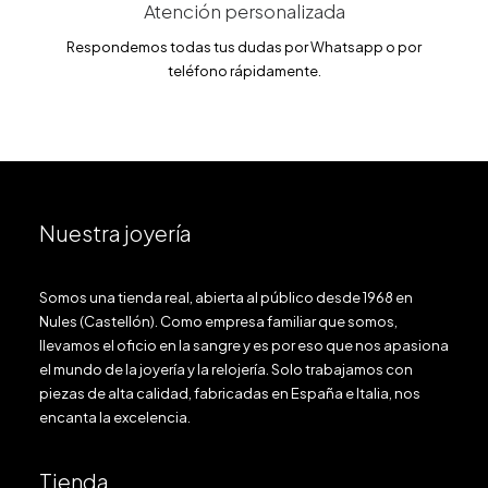
Atención personalizada
Respondemos todas tus dudas por Whatsapp o por
teléfono rápidamente.
Nuestra joyería
Somos una tienda real, abierta al público desde 1968 en
Nules (Castellón). Como empresa familiar que somos,
llevamos el oficio en la sangre y es por eso que nos apasiona
el mundo de la joyería y la relojería. Solo trabajamos con
piezas de alta calidad, fabricadas en España e Italia, nos
encanta la excelencia.
Tienda