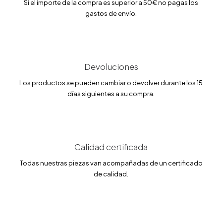
i
i
Si el importe de la compra es superior a 50€ no pagas los
o
o
gastos de envío.
o
a
r
c
i
t
g
u
i
a
n
l
a
e
Devoluciones
l
s
e
:
Los productos se pueden cambiar o devolver durante los 15
r
3
días siguientes a su compra.
a
4
:
.
4
0
0
0
.
0
€
0
.
Calidad certificada
€
Todas nuestras piezas van acompañadas de un certificado
.
de calidad.