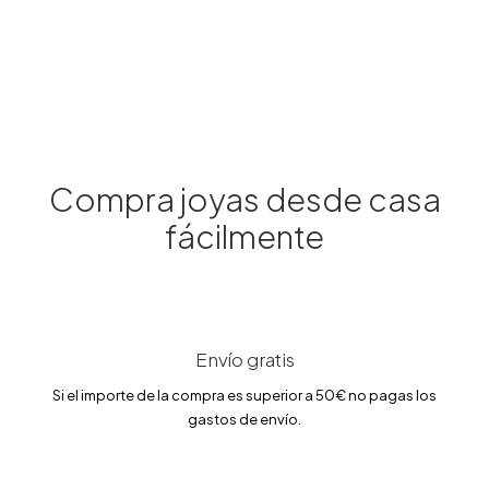
Compra joyas desde casa
fácilmente
Marina García – Anillo en Oro 18Kt y diamantes
390.00
€
Envío gratis
Si el importe de la compra es superior a 50€ no pagas los
gastos de envío.