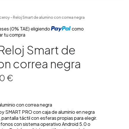
ceroy – Reloj Smart de alumino con correa negra
reses (0% TAE) eligiendo
como
ar tu compra
Reloj Smart de
on correa negra
El
00
€
io
precio
nal
actual
es:
0 €.
83.00 €.
aluminio con correa negra
oy SMART PRO con caja de aluminio en negra
 pantalla táctil con esferas propias para elegir.
fonos con sistema operativo Android 5.0 o