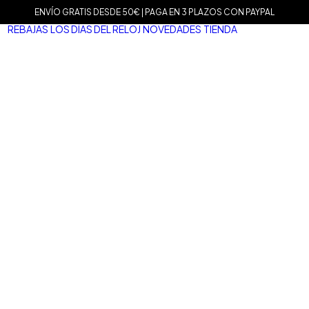
ENVÍO GRATIS DESDE 50€ | PAGA EN 3 PLAZOS CON PAYPAL
REBAJAS
LOS DÍAS DEL RELOJ
NOVEDADES
TIENDA
MARCAS
Agat
Mam
Sop
Tiss
Mari
Tou
Le C
Dani
Well
Nom
Vice
Dur
Mar
Salv
San