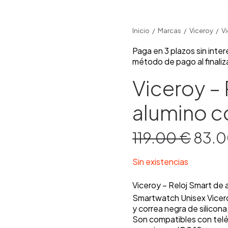
Inicio
Marcas
Viceroy
Vi
Paga en 3 plazos sin inte
método de pago al finaliz
Viceroy – 
alumino c
El
119.00
€
83.
prec
origi
era:
Sin existencias
119.0
Viceroy – Reloj Smart de 
Smartwatch Unisex Vicer
y correa negra de silicona,
Son compatibles con telé