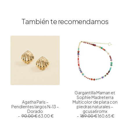
También te recomendamos
Gargantilla Maman et
Sophie Madreterra
Agatha Paris –
Multicolor de plata con
Pendientes largos N-13 –
piedras naturales –
Dorado
gcusa6romx
E
E
E
E
90.00
€
63.00
€
189.00
€
160.65
€
l
l
l
l
p
p
p
p
r
r
r
r