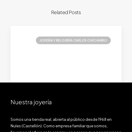
Related Posts
JOYERÍA Y RELOJERÍA CARLOS CHICHARRO
Nuestra joyería
enero 12, 2021
Somos una tienda real, abierta al público desde 1968 en
Entrevista Activa Nules
Nules (Castellón). Como empresa familiar que somos,