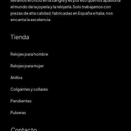
llevamos el oficio en la sangre y es por eso que nos apasiona
el mundo de la joyería y la relojería. Solo trabajamos con
by equipo
piezas de alta calidad, fabricadas en España e Italia, nos
encanta la excelencia.
Tienda
Relojes para hombre
Relojes para mujer
Anillos
Colgantes y collares
Pendientes
Pulseras
Contacto