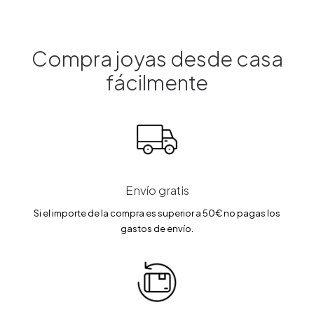
a
e
a
e
l
s
l
s
e
:
e
:
r
1
r
4
a
6
a
1
Compra joyas desde casa
:
9
:
.
1
.
4
6
fácilmente
9
1
9
5
9
5
.
.
0
€
0
€
0
.
0
.
€
€
.
.
Envío gratis
Si el importe de la compra es superior a 50€ no pagas los
gastos de envío.