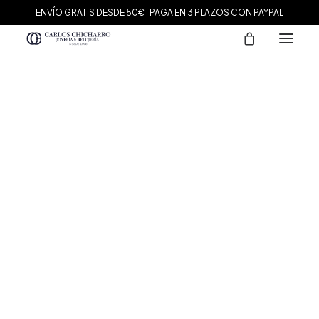
ENVÍO GRATIS DESDE 50€ | PAGA EN 3 PLAZOS CON PAYPAL
MARCAS
Agatha Paris
Maman et Sophie
Tissot
Marina García
Tous
Le Carré
Daniel Wellington
Nomination
Viceroy
Durán Exquse
Mark Maddox
Salvatore Plata
Sandoz
Sunfield