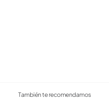
65.00
€
Alianzas de boda
Joyas para novio
Joyas para novia
Sin existencias
INFANTIL
Todos los artículos infantiles
Marco Osito con estrellas rosas de Pedro Durán en
Comunión
color plata y rosa. Trasera lacada en blanco.
Bebé
Lacado para conservar su brillo.
LLADRÓ
ESCRITURA
SKU: 07500490
joyeria@carloschicharro.es
También te recomendamos