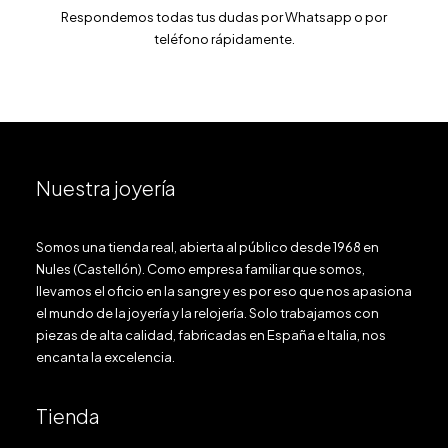
Respondemos todas tus dudas por Whatsapp o por
teléfono rápidamente.
Nuestra joyería
Somos una tienda real, abierta al público desde 1968 en
Nules (Castellón). Como empresa familiar que somos,
llevamos el oficio en la sangre y es por eso que nos apasiona
el mundo de la joyería y la relojería. Solo trabajamos con
piezas de alta calidad, fabricadas en España e Italia, nos
encanta la excelencia.
Tienda