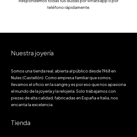
Respondemos todas tus dudas por Whatsapp o por
teléfono rápidamente.
Nuestra joyería
Somos una tienda real, abierta al público desde 1968 en
Nules (Castellón). Como empresa familiar que somos,
llevamos el oficio en la sangre y es por eso que nos apasiona
el mundo de la joyería y la relojería. Solo trabajamos con
piezas de alta calidad, fabricadas en España e Italia, nos
encanta la excelencia.
Tienda