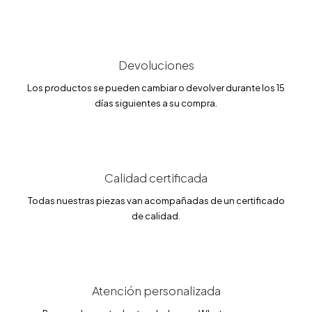
g
u
i
a
n
l
a
e
l
s
Devoluciones
e
:
r
7
a
4
Los productos se pueden cambiar o devolver durante los 15
:
.
días siguientes a su compra.
1
0
4
0
9
.
€
0
.
0
Calidad certificada
€
.
Todas nuestras piezas van acompañadas de un certificado
de calidad.
Atención personalizada